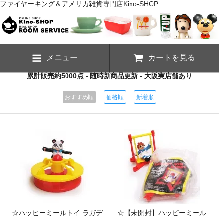
ファイヤーキング＆アメリカ雑貨専門店Kino-SHOP
メニュー
カートを見る
累計販売約5000点 - 随時新商品更新 - 大阪実店舗あり
おすすめ順
価格順
新着順
☆ハッピーミールトイ ラガデ
☆【未開封】ハッピーミール