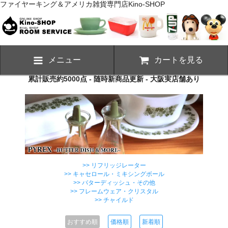
ファイヤーキング＆アメリカ雑貨専門店Kino-SHOP
メニュー
カートを見る
累計販売約5000点 - 随時新商品更新 - 大阪実店舗あり
>> リフリッジレーター
>> キャセロール・ミキシングボール
>> バターディッシュ・その他
>> フレームウェア・クリスタル
>> チャイルド
おすすめ順
価格順
新着順