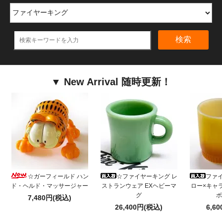
検索
▼ New Arrival 随時更新！
☆ガーフィールド ハン
☆ファイヤーキング レ
ファ
ド・ヘルド・マッサージャー
ストランウェア EXヘビーマ
ロー×キャ
グ
ボ
7,480円(税込)
26,400円(税込)
6,6