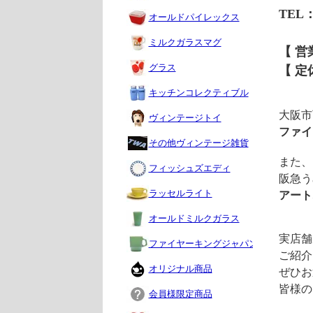
TEL：0
オールドパイレックス
ミルクガラスマグ
【 営業
グラス
【 定
キッチンコレクティブル
大阪市
ヴィンテージトイ
ファイ
その他ヴィンテージ雑貨
また、
フィッシュズエディ
阪急う
ラッセルライト
アート
オールドミルクガラス
実店舗
ファイヤーキングジャパン
ご紹介
オリジナル商品
ぜひお
皆様の
会員様限定商品