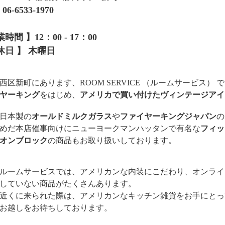
6-6533-1970
時間 】12：00 - 17：00
休日 】 木曜日
西区新町にあります、ROOM SERVICE （ルームサービス） 
ヤーキング
をはじめ、
アメリカで買い付けたヴィンテージアイ
日本製の
オールドミルクガラス
や
ファイヤーキングジャパン
の
めだ本店催事向けにニューヨークマンハッタンで有名な
フィッ
オンブロック
の商品もお取り扱いしております。
ルームサービスでは、アメリカンな内装にこだわり、オンラインショ
していない商品がたくさんあります。
近くに来られた際は、アメリカンなキッチン雑貨をお手にとっ
お越しをお待ちしております。