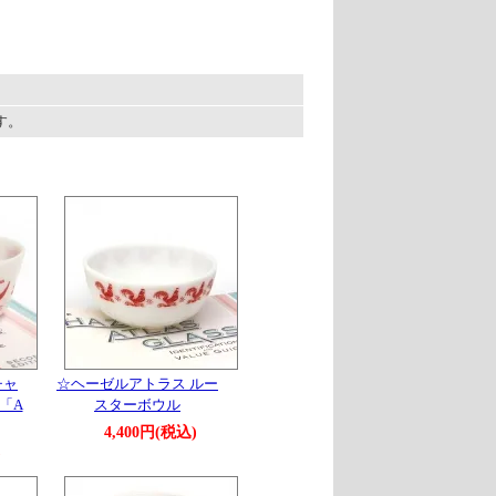
ます。
チャ
☆ヘーゼルアトラス ルー
「A
スターボウル
4,400円(税込)
)