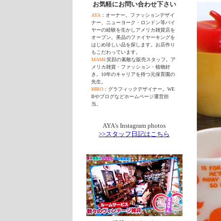
お気軽にお問い合わせ下さい
AYA
：オーナー。ファッションデザイ
ナー、ニューヨーク・ロンドン等バイ
ヤーの経験を生かしアメリカ雑貨店を
オープン。美品のファイヤーキングを
はじめ珍しい品を探します。お店作り
もこだわっています。
MAMI
:笑顔の素敵な販売スタッフ。ア
メリカ雑貨・ファッション・植物好
き。10年のキャリアを持つ元保育園の
先生。
HIRO
：グラフィックデザイナー。WE
Bやブログなどホームページ運営担
当。
AYA's Instagram photos
>>スタッフ日記はこちら