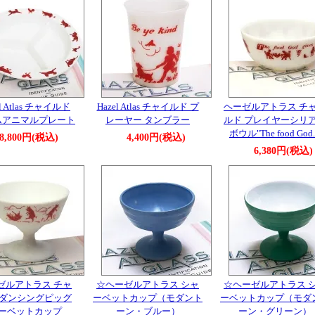
l Atlas チャイルド
Hazel Atlas チャイルド プ
ヘーゼルアトラス チ
ムアニマルプレート
レーヤー タンブラー
ルド プレイヤーシリ
ボウル"The food God.
8,800円(税込)
4,400円(税込)
6,380円(税込)
ゼルアトラス チャ
☆ヘーゼルアトラス シャ
☆ヘーゼルアトラス 
 ダンシングピッグ
ーベットカップ（モダント
ーベットカップ（モダ
ーベットカップ
ーン・ブルー）
ーン・グリーン）