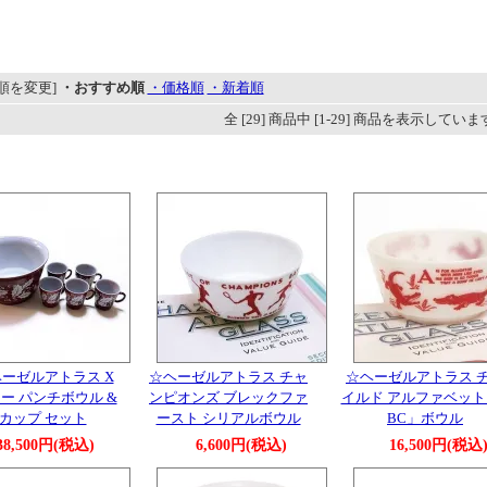
順を変更]
・おすすめ順
・価格順
・新着順
全 [29] 商品中 [1-29] 商品を表示してい
ヘーゼルアトラス X
☆ヘーゼルアトラス チャ
☆ヘーゼルアトラス 
リー パンチボウル &
ンピオンズ ブレックファ
イルド アルファベット
コカップ セット
ースト シリアルボウル
BC」ボウル
38,500円(税込)
6,600円(税込)
16,500円(税込