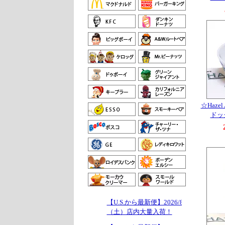
☆Haze
ドッ
【U.S.から最新便】2026/8/1
（土）店内大量入荷！