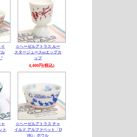
ャイ
☆ヘーゼルアトラス ルー
アル
スタージュースorエッグカ
."
ップ
4,400円(税込)
シャ
☆ヘーゼルアトラス チャ
ント
イルド アルファベット「D
HG」ボウル