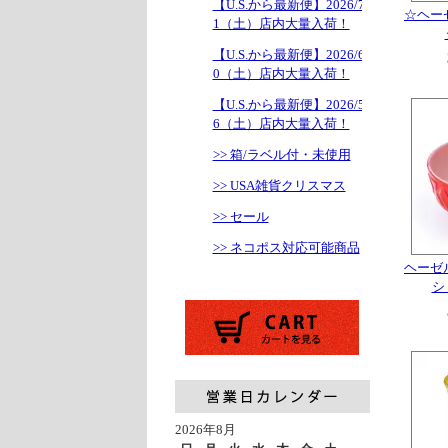
【U.S.から最新便】2026/7/1
☆ヘー
1（土）店内大量入荷！
【U.S.から最新便】2026/6/2
0（土）店内大量入荷！
【U.S.から最新便】2026/5/1
6（土）店内大量入荷！
>> 箱/ラベル付・未使用
>> USA雑貨クリスマス
>> セール
>> ネコポス対応可能商品
ヘーゼ
シ
2026年8月