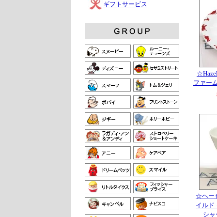
ギフトサービス
☆Haze
ファー
☆ヘー
イルド
シャ