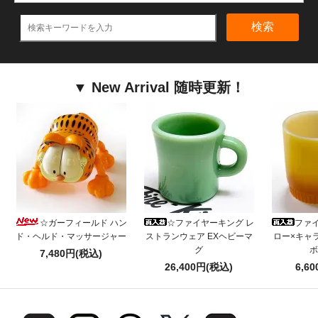
検索
▼ New Arrival 随時更新！
☆ガーフィールド ハン
☆ファイヤーキング レ
ファ
ド・ヘルド・マッサージャー
ストランウェア EXヘビーマ
ロー×キャ
グ
ボ
7,480円(税込)
26,400円(税込)
6,6