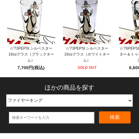
☆'73PEPSI シルベスター
☆'73PEPSI シルベスター
☆'76PEPS
16ozグラス（ブラックネー
16ozグラス（ホワイトネー
ター＆トゥイ
ム）
ム）
7,700円(税込)
6,6
SOLD OUT
ほかの商品を探す
検索