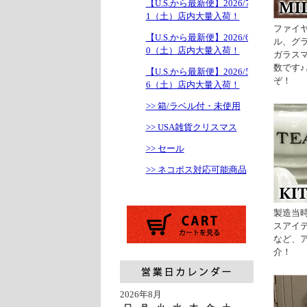
【U.S.から最新便】2026/7/1
1（土）店内大量入荷！
ファイ
【U.S.から最新便】2026/6/2
ル、グ
0（土）店内大量入荷！
ガラス
数です
【U.S.から最新便】2026/5/1
ぞ！
6（土）店内大量入荷！
>> 箱/ラベル付・未使用
>> USA雑貨クリスマス
>> セール
>> ネコポス対応可能商品
製造当
スアイ
など、
介！
2026年8月