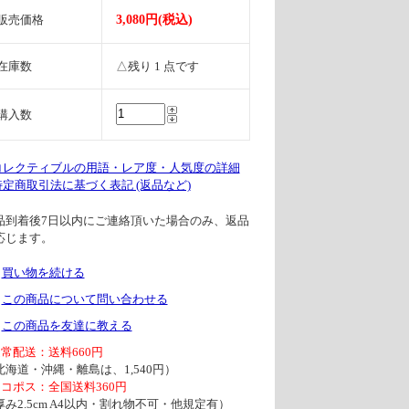
販売価格
3,080円(税込)
在庫数
△残り 1 点です
購入数
 コレクティブルの用語・レア度・人気度の詳細
 特定商取引法に基づく表記 (返品など)
品到着後7日以内にご連絡頂いた場合のみ、返品
応じます。
買い物を続ける
この商品について問い合わせる
この商品を友達に教える
通常配送：送料660円
北海道・沖縄・離島は、1,540円）
ネコポス：全国送料360円
厚み2.5cm A4以内・割れ物不可・他規定有）