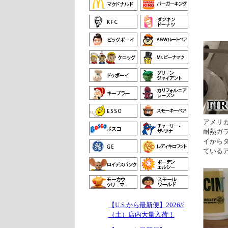
アメリカ
耐熱ガ
イから
ている
【U.S.から最新便】2026/8/1
（土）店内大量入荷！