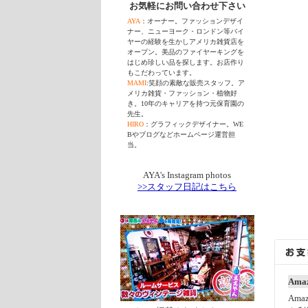
お気軽にお問い合わせ下さい
AYA
：オーナー。ファッションデザイ
ナー、ニューヨーク・ロンドン等バイ
ヤーの経験を生かしアメリカ雑貨店を
オープン。美品のファイヤーキングを
はじめ珍しい品を探します。お店作り
もこだわっています。
MAMI
:笑顔の素敵な販売スタッフ。ア
メリカ雑貨・ファッション・植物好
き。10年のキャリアを持つ元保育園の
先生。
HIRO
：グラフィックデザイナー。WE
Bやブログなどホームページ運営担
当。
AYA's Instagram photos
>>スタッフ日記はこちら
Amaz
Am