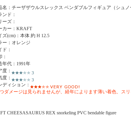
品名：チーザザウルスレックス ベンダブルフィギュア（シュノ
ランド：
リーズ：
ーカー：KRAFT
ズ(cm)：本体 約 H 12.5
ラー：オレンジ
イド：
印：
造年代：1991年
ア度：
気度：
ンディション：
つダメージは見られませんが、経年によります薄い着色、スリ
T CHEESASAURUS REX snorkeling PVC bendable figure