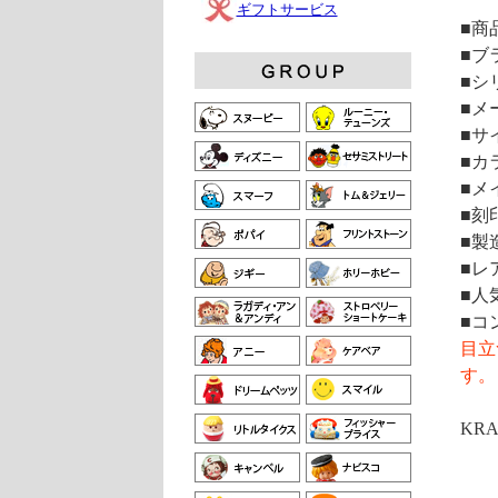
ギフトサービス
■商
■ブ
■シ
■メ
■サイ
■カ
■メ
■刻
■製
■レ
■人
■コ
目立
す。
KRAF