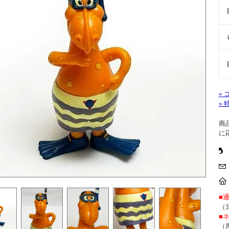
»
»
商
に
■
（
■
（