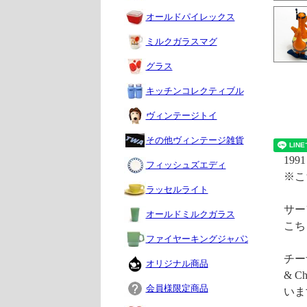
オールドパイレックス
ミルクガラスマグ
グラス
キッチンコレクティブル
ヴィンテージトイ
その他ヴィンテージ雑貨
19
フィッシュズエディ
※こ
ラッセルライト
サー
オールドミルクガラス
こち
ファイヤーキングジャパン
チー
オリジナル商品
& 
会員様限定商品
いま