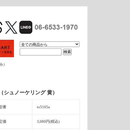
休み）
ア（シュノーケリング 黄）
型番
to5165a
定価
3,080円(税込)