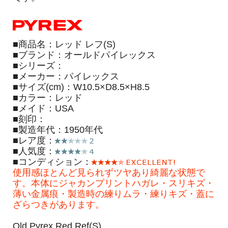
■商品名：レッド レフ(S)
■ブランド：オールドパイレックス
■シリーズ：
■メーカー：パイレックス
■サイズ(cm)：W10.5×D8.5×H8.5
■カラー：レッド
■メイド：USA
■刻印：
■製造年代：1950年代
■レア度：
■人気度：
■コンディション：
使用感ほとんど見られずツヤあり綺麗な状態で
す。本体にジャカンプリントハガレ・スリキズ・
薄い金属痕・製造時の練りムラ・練りキズ・蓋に
ざらつきがあります。
Old Pyrex Red Ref(S)