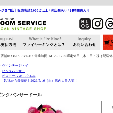
ジ専門店】販売実績5,000点以上 / 実店舗あり / 24時間購入可
店舗ROOM SERVICE：営業時間PM12～17 木曜定休日（木・日・祝は配送
ヴィンテージトイ
＞
ピンクパンサー
＞
ピロドール ぬいぐるみ
＞
【U.S.から最新便】2026/5/16（土）店内大量入荷！
＞
ピンクパンサードール