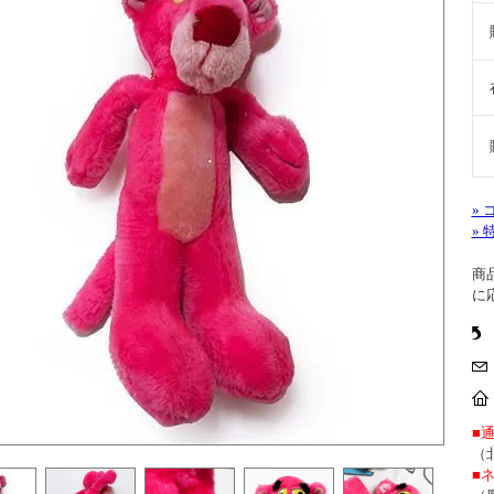
»
»
商
に
■
（
■