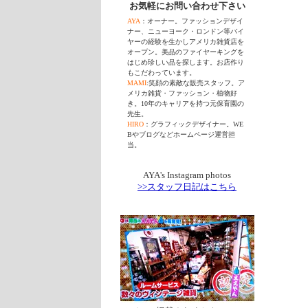
お気軽にお問い合わせ下さい
AYA
：オーナー。ファッションデザイ
ナー、ニューヨーク・ロンドン等バイ
ヤーの経験を生かしアメリカ雑貨店を
オープン。美品のファイヤーキングを
はじめ珍しい品を探します。お店作り
もこだわっています。
MAMI
:笑顔の素敵な販売スタッフ。ア
メリカ雑貨・ファッション・植物好
き。10年のキャリアを持つ元保育園の
先生。
HIRO
：グラフィックデザイナー。WE
Bやブログなどホームページ運営担
当。
AYA's Instagram photos
>>スタッフ日記はこちら