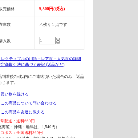
販売価格
5,500円(税込)
在庫数
△残り 1 点です
購入数
 コレクティブルの用語・レア度・人気度の詳細
 特定商取引法に基づく表記 (返品など)
品到着後7日以内にご連絡頂いた場合のみ、返品
応じます。
買い物を続ける
この商品について問い合わせる
この商品を友達に教える
通常配送：送料660円
北海道・沖縄・離島は、1,540円）
ネコポス：全国送料360円