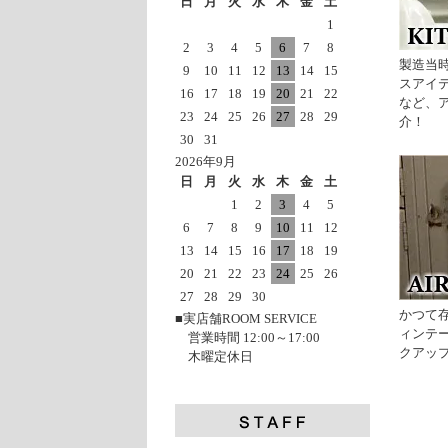
日
月
火
水
木
金
土
1
2
3
4
5
6
7
8
製造当
9
10
11
12
13
14
15
スアイ
16
17
18
19
20
21
22
など、
23
24
25
26
27
28
29
介！
30
31
2026年9月
日
月
火
水
木
金
土
1
2
3
4
5
6
7
8
9
10
11
12
13
14
15
16
17
18
19
20
21
22
23
24
25
26
27
28
29
30
かつて
■実店舗ROOM SERVICE
ィンテ
営業時間 12:00～17:00
クアッ
木曜定休日