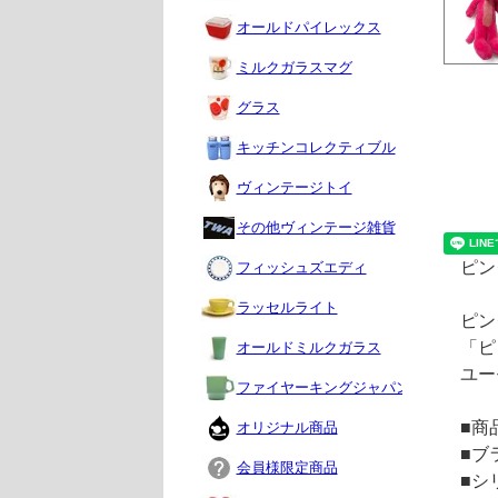
オールドパイレックス
ミルクガラスマグ
グラス
キッチンコレクティブル
ヴィンテージトイ
その他ヴィンテージ雑貨
ピン
フィッシュズエディ
ラッセルライト
ピン
「ピ
オールドミルクガラス
ユー
ファイヤーキングジャパン
■商
オリジナル商品
■ブラ
会員様限定商品
■シ