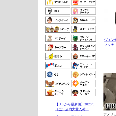
ヴィン
マッチ
【U.S.から最新便】2026/8/1
（土）店内大量入荷！
アメリカ