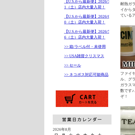
【U.S.から最新便】2026/7/1
耐熱ガ
1（土）店内大量入荷！
イから
ている
【U.S.から最新便】2026/6/2
0（土）店内大量入荷！
【U.S.から最新便】2026/5/1
6（土）店内大量入荷！
>> 箱/ラベル付・未使用
>> USA雑貨クリスマス
>> セール
ファイ
>> ネコポス対応可能商品
ル、グ
ガラス
数です
ぞ！
2026年8月