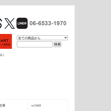
休み）
型番
to5460