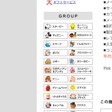
■メ
ギフトサービス
■サイ
■カ
■メ
■刻
■製
■レ
■人
■コ
年代
Pink 