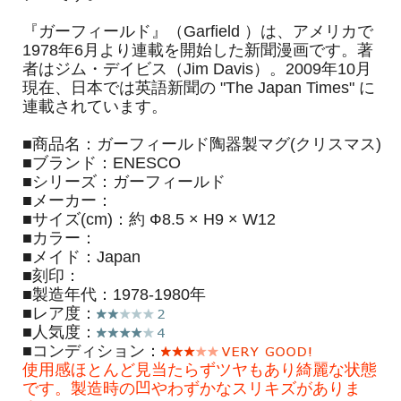
『ガーフィールド』（Garfield ）は、アメリカで
1978年6月より連載を開始した新聞漫画です。著
者はジム・デイビス（Jim Davis）。2009年10月
現在、日本では英語新聞の "The Japan Times" に
連載されています。
■商品名：ガーフィールド陶器製マグ(クリスマス)
■ブランド：ENESCO
■シリーズ：ガーフィールド
■メーカー：
■サイズ(cm)：約 Ф8.5 × H9 × W12
■カラー：
■メイド：Japan
■刻印：
■製造年代：1978-1980年
■レア度：
■人気度：
■コンディション：
使用感ほとんど見当たらずツヤもあり綺麗な状態
です。製造時の凹やわずかなスリキズがありま