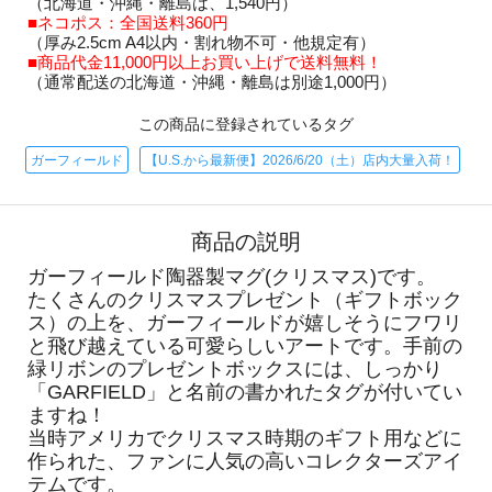
（北海道・沖縄・離島は、1,540円）
■ネコポス：全国送料360円
（厚み2.5cm A4以内・割れ物不可・他規定有）
■商品代金11,000円以上お買い上げで送料無料！
（通常配送の北海道・沖縄・離島は別途1,000円）
この商品に登録されているタグ
ガーフィールド
【U.S.から最新便】2026/6/20（土）店内大量入荷！
商品の説明
ガーフィールド陶器製マグ(クリスマス)です。
たくさんのクリスマスプレゼント（ギフトボック
ス）の上を、ガーフィールドが嬉しそうにフワリ
と飛び越えている可愛らしいアートです。手前の
緑リボンのプレゼントボックスには、しっかり
「GARFIELD」と名前の書かれたタグが付いてい
ますね！
当時アメリカでクリスマス時期のギフト用などに
作られた、ファンに人気の高いコレクターズアイ
テムです。