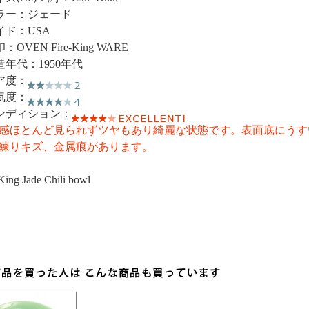
ラー：ジェード
イド：USA
：OVEN Fire-King WARE
造年代：1950年代
ア度：
気度：
ンディション：
感ほとんど見られずツヤもあり綺麗な状態です。表面底にうす
練りキズ、金属痕があります。
King Jade Chili bowl