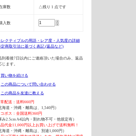
在庫数
△残り 1 点です
購入数
 コレクティブルの用語・レア度・人気度の詳細
 特定商取引法に基づく表記 (返品など)
品到着後7日以内にご連絡頂いた場合のみ、返品
応じます。
買い物を続ける
この商品について問い合わせる
この商品を友達に教える
通常配送：送料660円
北海道・沖縄・離島は、1,540円）
ネコポス：全国送料360円
厚み2.5cm A4以内・割れ物不可・他規定有）
商品代金11,000円以上お買い上げで送料無料！
北海道・沖縄・離島は、別途1,000円）