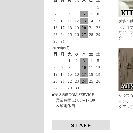
日
月
火
水
木
金
土
1
2
3
4
5
6
7
8
9
10
11
12
13
14
15
製造当
スアイ
16
17
18
19
20
21
22
など、
23
24
25
26
27
28
29
介！
30
31
2026年9月
日
月
火
水
木
金
土
1
2
3
4
5
6
7
8
9
10
11
12
13
14
15
16
17
18
19
20
21
22
23
24
25
26
27
28
29
30
■実店舗ROOM SERVICE
かつて
営業時間 12:00～17:00
ィンテ
木曜定休日
クアッ