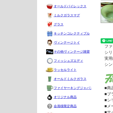
オールドパイレックス
ミルクガラスマグ
グラス
キッチンコレクティブル
ヴィンテージトイ
ファ
その他ヴィンテージ雑貨
シリ
実用
フィッシュズエディ
シン
ラッセルライト
オールドミルクガラス
■商
ファイヤーキングジャパン
■ブ
オリジナル商品
■シ
■メ
会員様限定商品
■サイ