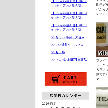
アメリカ
【U.S.から最新便】2026/7/1
耐熱ガ
1（土）店内大量入荷！
イから
【U.S.から最新便】2026/6/2
ている
0（土）店内大量入荷！
【U.S.から最新便】2026/5/1
6（土）店内大量入荷！
>> 箱/ラベル付・未使用
>> USA雑貨クリスマス
>> セール
>> ネコポス対応可能商品
ファイ
ル、グ
ガラス
数です
ぞ！
2026年8月