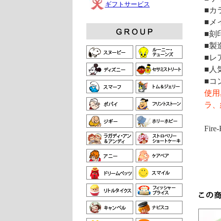
ギフトサービス
■カ
■メ
■刻印
■製
■レ
■人
■コ
使用
ラ、
Fire-