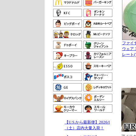
ファイ
ウェア
レート(
【U.S.から最新便】2026/8/1
（土）店内大量入荷！