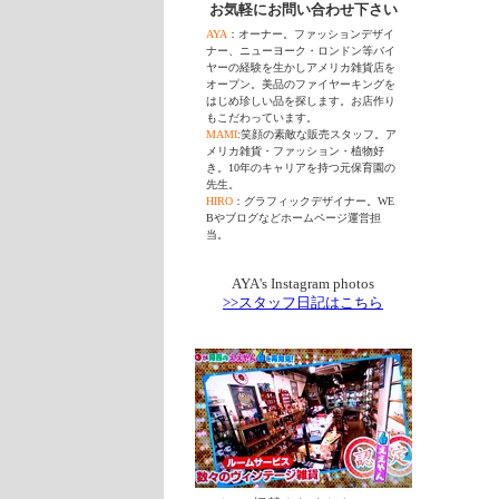
お気軽にお問い合わせ下さい
AYA
：オーナー。ファッションデザイ
ナー、ニューヨーク・ロンドン等バイ
ヤーの経験を生かしアメリカ雑貨店を
オープン。美品のファイヤーキングを
はじめ珍しい品を探します。お店作り
もこだわっています。
MAMI
:笑顔の素敵な販売スタッフ。ア
メリカ雑貨・ファッション・植物好
き。10年のキャリアを持つ元保育園の
先生。
HIRO
：グラフィックデザイナー。WE
Bやブログなどホームページ運営担
当。
AYA's Instagram photos
>>スタッフ日記はこちら