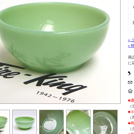
»
»
商
に
■
（
■
（
■
（