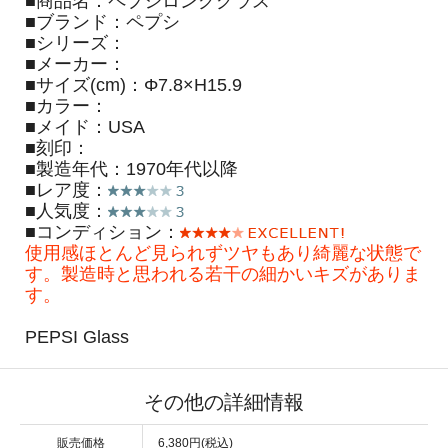
■商品名：ペプシロンググラス
■ブランド：ペプシ
■シリーズ：
■メーカー：
■サイズ(cm)：Φ7.8×H15.9
■カラー：
■メイド：USA
■刻印：
■製造年代：1970年代以降
■レア度：
■人気度：
■コンディション：
使用感ほとんど見られずツヤもあり綺麗な状態で
す。製造時と思われる若干の細かいキズがありま
す。
PEPSI Glass
その他の詳細情報
販売価格
6,380円(税込)