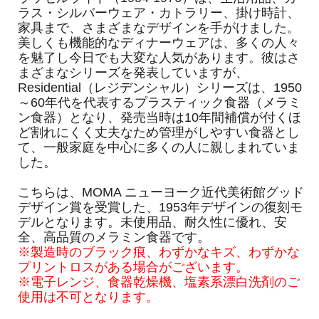
ラス・シルバーウェア・カトラリー、掛け時計、
家具まで、さまざまなデザインを手がけました。
美しくも機能的なディナーウェアは、多くの人々
を魅了し今日でも大変な人気があります。彼はさ
まざまなシリーズを発表していますが、
Residential（レジデンシャル）シリーズは、1950
～60年代を代表するプラスティック食器（メラミ
ン食器）となり、発売当時は10年間補償が付くほ
ど割れにくく丈夫なため管理がしやすい食器とし
て、一般家庭を中心に多くの人に親しまれていま
した。
こちらは、MOMA ニューヨーク近代美術館グッド
デザイン賞を受賞した、1953年デザインの復刻モ
デルとなります。未使用品、耐久性に優れ、安
全、高品質のメラミン食器です。
※製造時のブラック痕、わずかなキズ、わずかな
プリントロスがある場合がございます。
※電子レンジ、食器乾燥機、塩素系漂白洗剤のご
使用は不可となります。