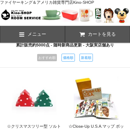
ファイヤーキング＆アメリカ雑貨専門店Kino-SHOP
メニュー
カートを見る
累計販売約5000点 - 随時新商品更新 - 大阪実店舗あり
おすすめ順
価格順
新着順
☆クリスマスツリー型 ソルト
☆Close-Up U.S.A.マップ ボッ