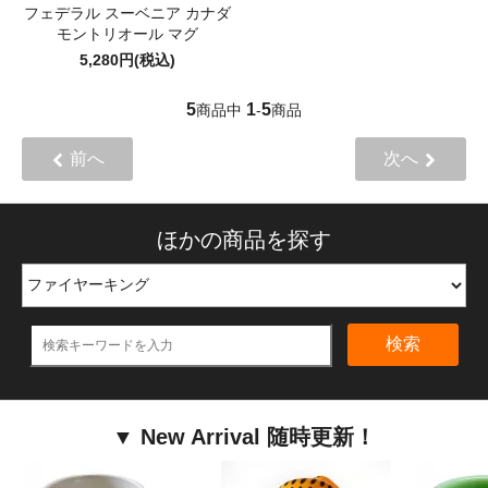
フェデラル スーベニア カナダ
モントリオール マグ
5,280円(税込)
5
1
5
商品中
-
商品
前へ
次へ
ほかの商品を探す
検索
▼ New Arrival 随時更新！