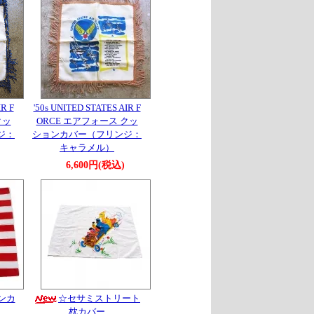
IR F
'50s UNITED STATES AIR F
クッ
ORCE エアフォース クッ
ジ：
ションカバー（フリンジ：
キャラメル）
6,600円(税込)
ハンカ
☆セサミストリート
枕カバー