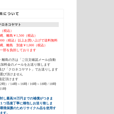
 クロネコヤマト
0（税込）
、離島￥1,500（税込）
,000（税込）以上お買い上げで送料無料
、離島 別途￥1,000（税込）
一部を負担しております
・離島の方は「ご注文確認メール(自動
追加料金のメールをお送り致します
及び「クロネコヤマト」でお送りします
選び頂けません
指定頂けます
）/ 14時～16時 / 16時～18時 / 18時
21時
対し最高30万円までの補償がつきま
１つ迅速丁寧に梱包しお送り致しま
環境保護のためリサイクル品を使用す
ます。