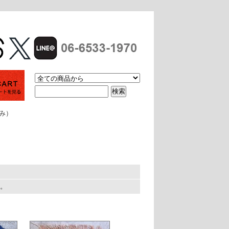
休み）
す。