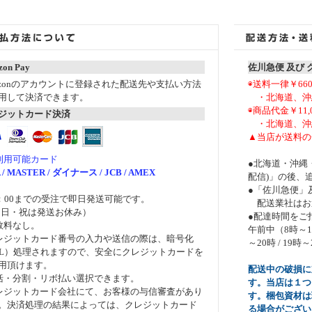
on Pay
佐川急便 及び
azonのアカウントに登録された配送先や支払い方法
◉送料一律￥66
用して決済できます。
・北海道、沖縄
◉商品代金￥11
ジットカード決済
・北海道、沖縄
▲当店が送料の
利用可能カード
●北海道・沖縄
A / MASTER / ダイナース / JCB / AMEX
配信)」の後、
●「佐川急便」
5：00までの受注で即日発送可能です。
配送業社はお
・日・祝は発送お休み）
●配達時間をご
数料なし。
午前中（8時～12時
レジットカード番号の入力や送信の際は、暗号化
～20時 / 19時～
SL）処理されますので、安全にクレジットカードを
用頂けます。
配送中の破損に
括・分割・リボ払い選択できます。
す。当店は１つ
レジットカード会社にて、お客様の与信審査があり
す。梱包資材は
。決済処理の結果によっては、クレジットカード
る場合がござい