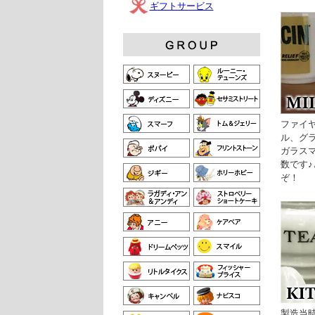
ギフトサービス
ファイ
ル、グ
ガラス
数です
ぞ！
製造当