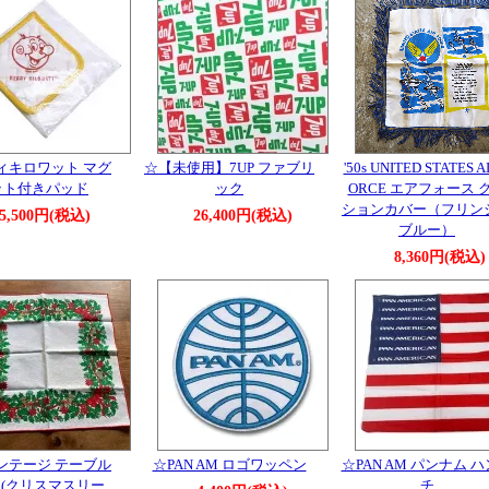
ィキロワット マグ
☆【未使用】7UP ファブリ
'50s UNITED STATES A
ット付きパッド
ック
ORCE エアフォース 
ションカバー（フリン
5,500円(税込)
26,400円(税込)
ブルー）
8,360円(税込)
ンテージ テーブル
☆PAN AM ロゴワッペン
☆PAN AM パンナム 
(クリスマスリー
チ