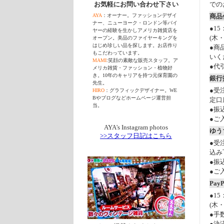
お気軽にお問い合わせ下さい
での
AYA
：オーナー。ファッションデザイ
商品
ナー、ニューヨーク・ロンドン等バイ
●1
ヤーの経験を生かしアメリカ雑貨店を
(木
オープン。美品のファイヤーキングを
はじめ珍しい品を探します。お店作り
●商
もこだわっています。
いく
MAMI
:笑顔の素敵な販売スタッフ。ア
●代
メリカ雑貨・ファッション・植物好
き。10年のキャリアを持つ元保育園の
銀行
先生。
●受
HIRO
：グラフィックデザイナー。WE
Bやブログなどホームページ運営担
定口
当。
●振
●ご
AYA's Instagram photos
ゆう
>>スタッフ日記はこちら
●受
込み
●振
●ご
PayP
●1
(木
●手
●決