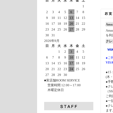
日
月
火
水
木
金
土
1
2
3
4
5
6
7
8
9
10
11
12
13
14
15
16
17
18
19
20
21
22
Amaz
23
24
25
26
27
28
29
Am
30
31
を利
2026年9月
クレ
日
月
火
水
木
金
土
1
2
3
4
5
6
7
8
9
10
11
12
●ご
VIS
13
14
15
16
17
18
19
20
21
22
23
24
25
26
●1
27
28
29
30
(木
■実店舗ROOM SERVICE
●手
営業時間 12:00～17:00
●ク
木曜定休日
（S
ご利
●一
●ク
ます