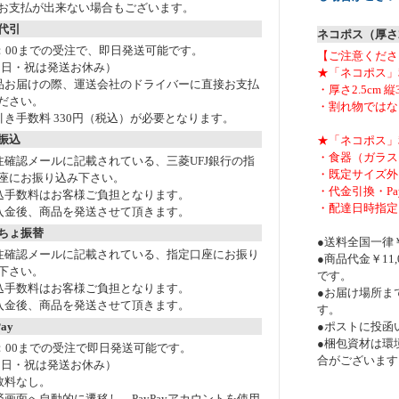
お支払が出来ない場合もございます。
代引
ネコポス（厚さ
5：00までの受注で、即日発送可能です。
【ご注意くださ
・日・祝は発送お休み）
★「ネコポス」
品お届けの際、運送会社のドライバーに直接お支払
・厚さ2.5cm 縦
ださい。
・割れ物ではな
引き手数料 330円（税込）が必要となります。
振込
★「ネコポス」
・食器（ガラス
注確認メールに記載されている、三菱UFJ銀行の指
・既定サイズ外
座にお振り込み下さい。
・代金引換・Pay
込手数料はお客様ご負担となります。
・配達日時指定
入金後、商品を発送させて頂きます。
ちょ振替
●送料全国一律￥
注確認メールに記載されている、指定口座にお振り
●商品代金￥11
下さい。
です。
込手数料はお客様ご負担となります。
●お届け場所ま
入金後、商品を発送させて頂きます。
す。
ay
●ポストに投函
●梱包資材は環
5：00までの受注で即日発送可能です。
合がございます
・日・祝は発送お休み）
数料なし。
済画面へ自動的に遷移し、PayPayアカウントを使用