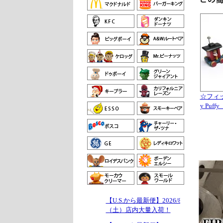
☆フィッ
y Puf
【U.S.から最新便】2026/8/1
（土）店内大量入荷！