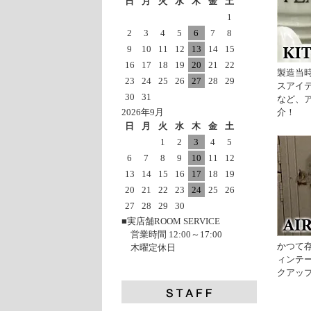
日
月
火
水
木
金
土
1
2
3
4
5
6
7
8
9
10
11
12
13
14
15
16
17
18
19
20
21
22
製造当
23
24
25
26
27
28
29
スアイ
30
31
など、
2026年9月
介！
日
月
火
水
木
金
土
1
2
3
4
5
6
7
8
9
10
11
12
13
14
15
16
17
18
19
20
21
22
23
24
25
26
27
28
29
30
■実店舗ROOM SERVICE
営業時間 12:00～17:00
かつて
木曜定休日
ィンテ
クアッ