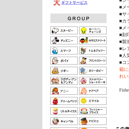
■シリ
ギフトサービス
■メ
■サイ
■カ
■メ
■刻
■製
■レ
■人
■コ
箱に
れい
Fish