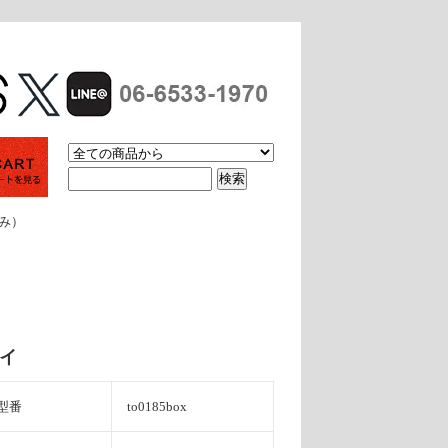
休み）
イ
型番
to0185box