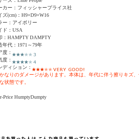
ーズ：Little People
ーカー：フィッシャープライス社
ズ(cm)：H9×D9×W16
ラー：アイボリー
イド：USA
印：HAMPTY DAMPTY
造年代：1971～79年
ア度：
気度：
ンディション：
かなりのダメージがあります。本体は、年代に伴う擦りキズ、
な状態です。
er-Price HumptyDumpty