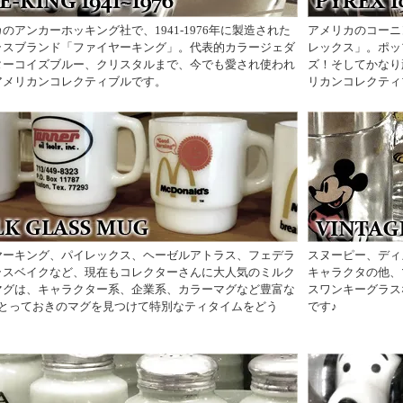
のアンカーホッキング社で、1941-1976年に製造された
アメリカのコーニ
ラスブランド「ファイヤーキング」。代表的カラージェダ
レックス」。ポッ
ターコイズブルー、クリスタルまで、今でも愛され使われ
ズ！そしてかなり
アメリカンコレクティブルです。
リカンコレクティ
ヤーキング、パイレックス、ヘーゼルアトラス、フェデラ
スヌーピー、ディ
ラスベイクなど、現在もコレクターさんに大人気のミルク
キャラクタの他、
マグは、キャラクター系、企業系、カラーマグなど豊富な
スワンキーグラス
♪とっておきのマグを見つけて特別なティタイムをどう
です♪