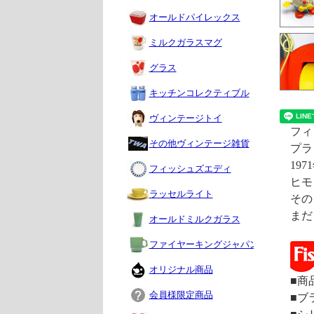
オールドパイレックス
ミルクガラスマグ
グラス
キッチンコレクティブル
ヴィンテージトイ
フィ
その他ヴィンテージ雑貨
プラ
19
フィッシュズエディ
ヒモ
ラッセルライト
その
まだ
オールドミルクガラス
ファイヤーキングジャパン
オリジナル商品
■商
会員様限定商品
■ブ