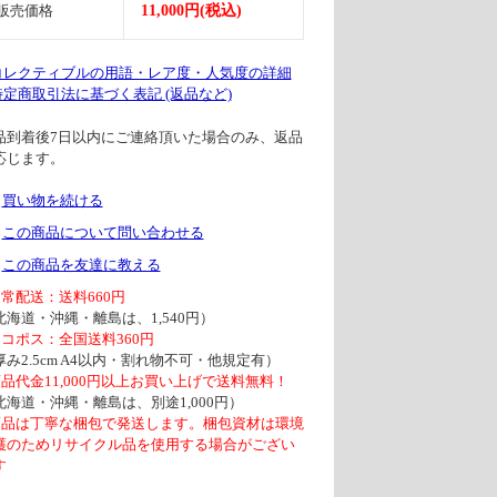
販売価格
11,000円(税込)
 コレクティブルの用語・レア度・人気度の詳細
 特定商取引法に基づく表記 (返品など)
品到着後7日以内にご連絡頂いた場合のみ、返品
応じます。
買い物を続ける
この商品について問い合わせる
この商品を友達に教える
通常配送：送料660円
北海道・沖縄・離島は、1,540円）
ネコポス：全国送料360円
厚み2.5cm A4以内・割れ物不可・他規定有）
商品代金11,000円以上お買い上げで送料無料！
北海道・沖縄・離島は、別途1,000円）
商品は丁寧な梱包で発送します。梱包資材は環境
護のためリサイクル品を使用する場合がござい
す