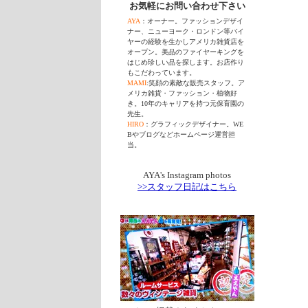
お気軽にお問い合わせ下さい
AYA
：オーナー。ファッションデザイ
ナー、ニューヨーク・ロンドン等バイ
ヤーの経験を生かしアメリカ雑貨店を
オープン。美品のファイヤーキングを
はじめ珍しい品を探します。お店作り
もこだわっています。
MAMI
:笑顔の素敵な販売スタッフ。ア
メリカ雑貨・ファッション・植物好
き。10年のキャリアを持つ元保育園の
先生。
HIRO
：グラフィックデザイナー。WE
Bやブログなどホームページ運営担
当。
AYA's Instagram photos
>>スタッフ日記はこちら