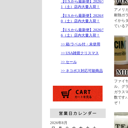
【U.S.から最新便】2026/7/1
1（土）店内大量入荷！
アメリカ
耐熱ガ
【U.S.から最新便】2026/6/2
イから
0（土）店内大量入荷！
ている
【U.S.から最新便】2026/5/1
6（土）店内大量入荷！
>> 箱/ラベル付・未使用
>> USA雑貨クリスマス
>> セール
>> ネコポス対応可能商品
ファイ
ル、グ
ガラス
数です
ぞ！
2026年8月