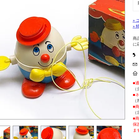
»
»
商
に
■
（
■
（
■
（
■
保
ま