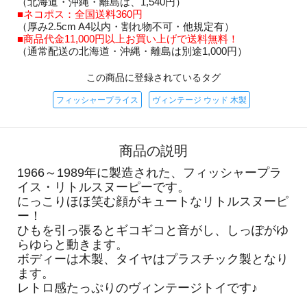
（北海道・沖縄・離島は、1,540円）
■ネコポス：全国送料360円
（厚み2.5cm A4以内・割れ物不可・他規定有）
■商品代金11,000円以上お買い上げで送料無料！
（通常配送の北海道・沖縄・離島は別途1,000円）
この商品に登録されているタグ
フィッシャープライス
ヴィンテージ ウッド 木製
商品の説明
1966～1989年に製造された、フィッシャープラ
イス・リトルスヌーピーです。
にっこりほほ笑む顔がキュートなリトルスヌーピ
ー！
ひもを引っ張るとギコギコと音がし、しっぽがゆ
らゆらと動きます。
ボディーは木製、タイヤはプラスチック製となり
ます。
レトロ感たっぷりのヴィンテージトイです♪