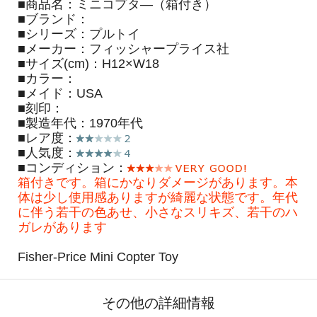
■商品名：ミニコプタ―（箱付き）
■ブランド：
■シリーズ：プルトイ
■メーカー：フィッシャープライス社
■サイズ(cm)：H12×W18
■カラー：
■メイド：USA
■刻印：
■製造年代：1970年代
■レア度：
■人気度：
■コンディション：
箱付きです。箱にかなりダメージがあります。本
体は少し使用感ありますが綺麗な状態です。年代
に伴う若干の色あせ、小さなスリキズ、若干のハ
ガレがあります
Fisher-Price Mini Copter Toy
その他の詳細情報