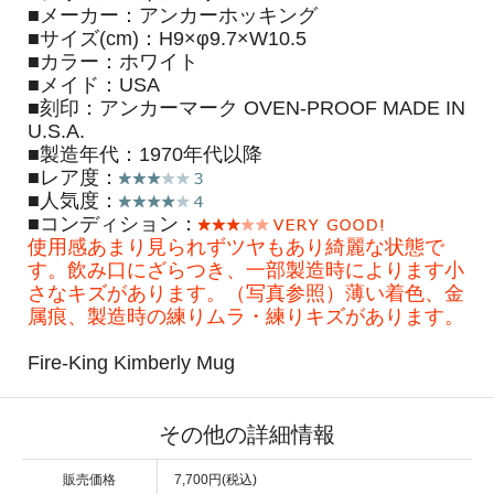
■メーカー：アンカーホッキング
■サイズ(cm)：H9×φ9.7×W10.5
■カラー：ホワイト
■メイド：USA
■刻印：アンカーマーク OVEN-PROOF MADE IN
U.S.A.
■製造年代：1970年代以降
■レア度：
■人気度：
■コンディション：
使用感あまり見られずツヤもあり綺麗な状態で
す。飲み口にざらつき、一部製造時によります小
さなキズがあります。（写真参照）薄い着色、金
属痕、製造時の練りムラ・練りキズがあります。
Fire-King Kimberly Mug
その他の詳細情報
販売価格
7,700円(税込)